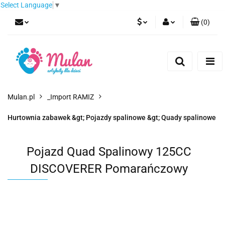
Select Language
▼
(
0
)
PLN
Zaloguj się
Zarejestruj się
EUR
Dodaj zgłoszenie
CZK
Mulan.pl
_Import RAMIZ
Hurtownia zabawek &gt; Pojazdy spalinowe &gt; Quady spalinowe
Pojazd Quad Spalinowy 125CC
DISCOVERER Pomarańczowy