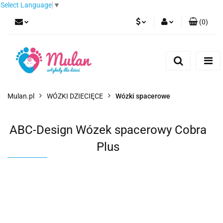
Select Language
▼
(
0
)
PLN
Zaloguj się
Zarejestruj się
EUR
Dodaj zgłoszenie
CZK
Mulan.pl
WÓZKI DZIECIĘCE
Wózki spacerowe
ABC-Design Wózek spacerowy Cobra
Plus