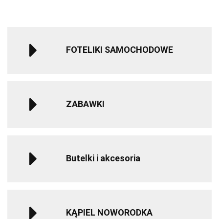
życia - Gray
życ
FOTELIKI SAMOCHODOWE
ZABAWKI
Butelki i akcesoria
KĄPIEL NOWORODKA