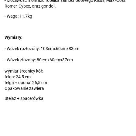
- Możliwość montażu fotelika samochodowego Risus, Maxi-Cosi,
Romer, Cybex, oraz gondoli.
- Waga: 11,7kg
Wymiary:
- Wózek rozłożony: 103cmx60cmx83cm
- Wózek złożony: 80cmx60cmx37cm
wymiar średnicy kół:
felga: 24,5 cm
felga + opona: 26,5 cm
Opakowanie zawiera
Stelaż + spacerówka