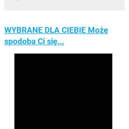
WYBRANE DLA CIEBIE Może
spodoba Ci się...