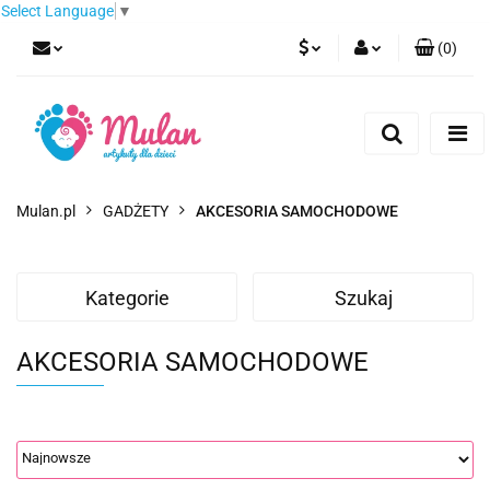
Select Language
▼
(
0
)
PLN
Zaloguj się
Zarejestruj się
EUR
Dodaj zgłoszenie
CZK
Mulan.pl
GADŻETY
AKCESORIA SAMOCHODOWE
Kategorie
Szukaj
AKCESORIA SAMOCHODOWE