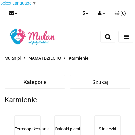
Select Language
▼
(
0
)
PLN
Zaloguj się
Zarejestruj się
EUR
Dodaj zgłoszenie
CZK
Mulan.pl
MAMA I DZIECKO
Karmienie
Kategorie
Szukaj
Karmienie
Termoopakowania
Osłonki piersi
Śliniaczki