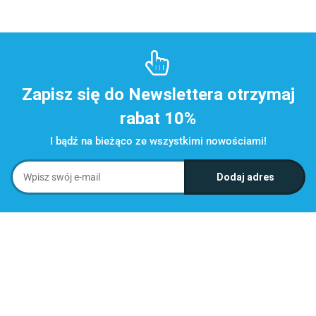
Zapisz się do Newslettera otrzymaj
rabat 10%
I bądź na bieżąco ze wszystkimi nowościami!