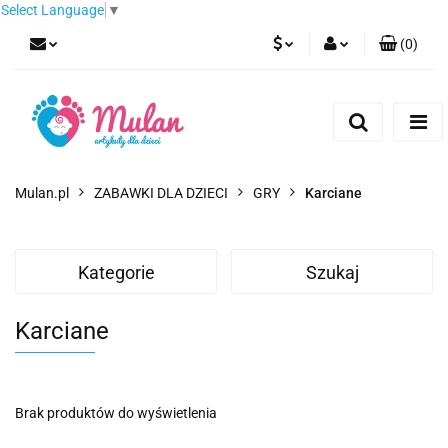
Select Language
▼
(
0
)
PLN
Zaloguj się
Zarejestruj się
EUR
Dodaj zgłoszenie
CZK
Mulan.pl
ZABAWKI DLA DZIECI
GRY
Karciane
Kategorie
Szukaj
Karciane
Brak produktów do wyświetlenia