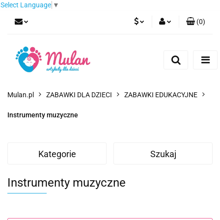
Select Language
▼
(
0
)
PLN
Zaloguj się
Zarejestruj się
EUR
Dodaj zgłoszenie
CZK
Mulan.pl
ZABAWKI DLA DZIECI
ZABAWKI EDUKACYJNE
Instrumenty muzyczne
Kategorie
Szukaj
Instrumenty muzyczne