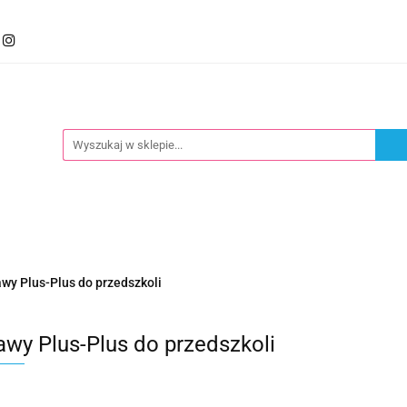
mocje
Kategorie
Foteliki
Wózki
Zabawki
llery
Polecamy
oteliki
Wózki
Zabawki
Karmienie
Nowoś
wy Plus-Plus do przedszkoli
awy Plus-Plus do przedszkoli