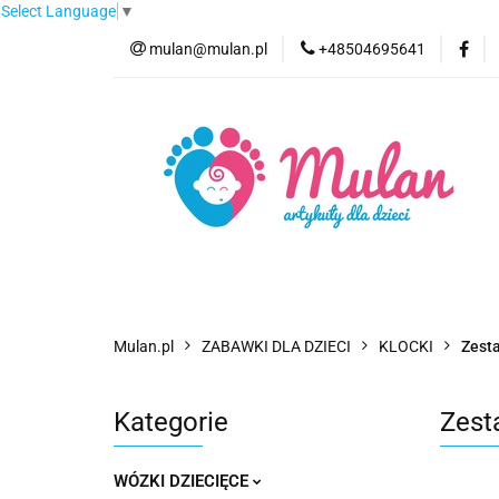
Select Language
▼
mulan@mulan.pl
+48504695641
Wyprzedaż
Pro
Nowości
Bestse
Wyprzedaż
Promocje
Kategorie
F
Mulan.pl
ZABAWKI DLA DZIECI
KLOCKI
Zesta
Kategorie
Zest
WÓZKI DZIECIĘCE