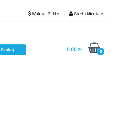
Waluta:
PLN
Strefa klienta
Karmienie
PLN
Zaloguj się
EUR
Zarejestruj się
CZK
Dodaj zgłoszenie
0,00 zł
0
ci
Bestsellery
Polecamy