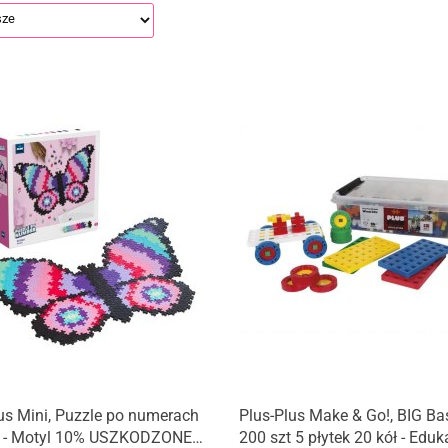
Produkt niedostępny
us Mini, Puzzle po numerach
Plus-Plus Make & Go!, BIG Bas
t - Motyl 10% USZKODZONE
200 szt 5 płytek 20 kół - Eduk