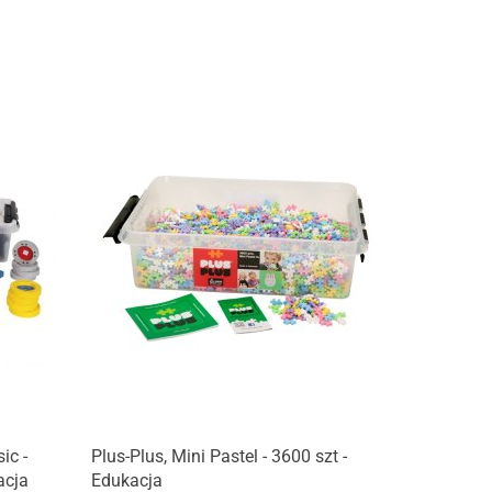
Produkt niedostępny
ic -
Plus-Plus, Mini Pastel - 3600 szt -
acja
Edukacja