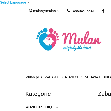
Select Language
▼
mulan@mulan.pl
+48504695641
Wyprzedaż
Pro
Nowości
Bestse
Wyprzedaż
Promocje
Kategorie
F
Mulan.pl
ZABAWKI DLA DZIECI
ZABAWA I EDUK
Kategorie
Zaba
WÓZKI DZIECIĘCE