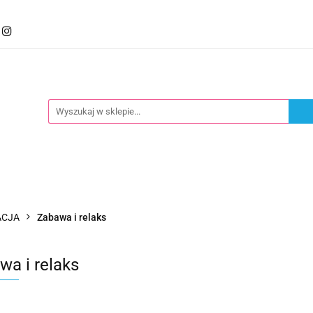
mocje
Kategorie
Foteliki
Wózki
Zabawki
llery
Polecamy
oteliki
Wózki
Zabawki
Karmienie
Nowoś
ACJA
Zabawa i relaks
wa i relaks