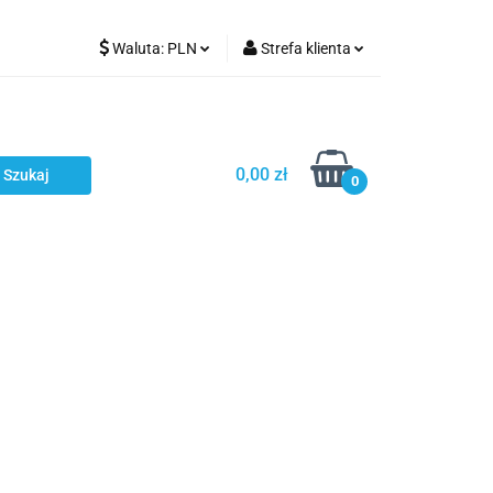
Waluta:
PLN
Strefa klienta
Karmienie
PLN
Zaloguj się
EUR
Zarejestruj się
CZK
Dodaj zgłoszenie
0,00 zł
0
ci
Bestsellery
Polecamy