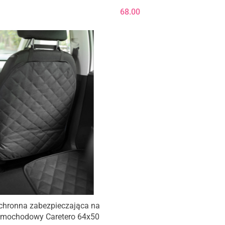
68.00
Produkt niedostępny
chronna zabezpieczająca na
samochodowy Caretero 64x50