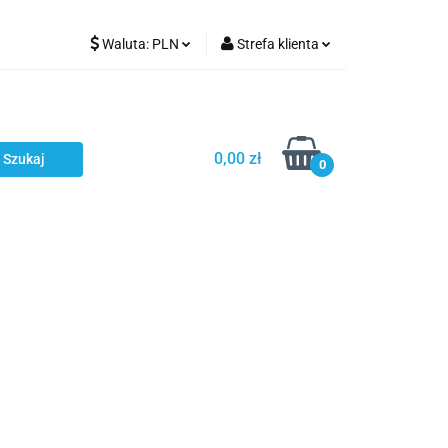
Waluta:
PLN
Strefa klienta
Karmienie
PLN
Zaloguj się
EUR
Zarejestruj się
CZK
Dodaj zgłoszenie
0,00 zł
0
ci
Bestsellery
Polecamy