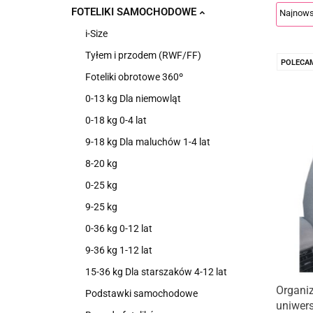
FOTELIKI SAMOCHODOWE
i-Size
Tyłem i przodem (RWF/FF)
POLECA
Foteliki obrotowe 360º
0-13 kg Dla niemowląt
0-18 kg 0-4 lat
9-18 kg Dla maluchów 1-4 lat
8-20 kg
0-25 kg
9-25 kg
0-36 kg 0-12 lat
9-36 kg 1-12 lat
15-36 kg Dla starszaków 4-12 lat
Organi
Podstawki samochodowe
uniwer