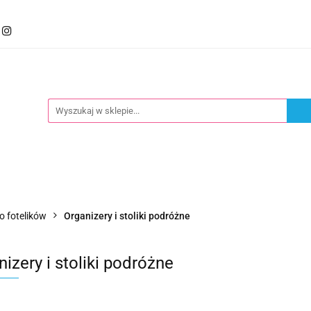
mocje
Kategorie
Foteliki
Wózki
Zabawki
llery
Polecamy
oteliki
Wózki
Zabawki
Karmienie
Nowoś
o fotelików
Organizery i stoliki podróżne
izery i stoliki podróżne