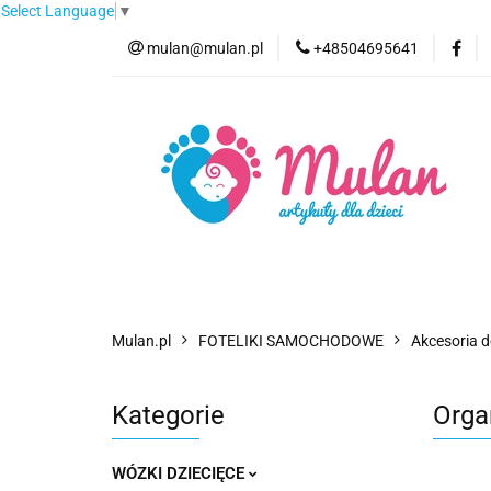
Select Language
▼
mulan@mulan.pl
+48504695641
Wyprzedaż
Pro
Nowości
Bestse
Wyprzedaż
Promocje
Kategorie
F
Mulan.pl
FOTELIKI SAMOCHODOWE
Akcesoria d
Kategorie
Organ
WÓZKI DZIECIĘCE