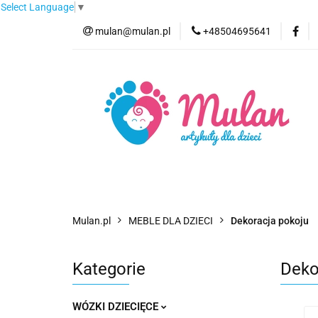
Select Language
▼
mulan@mulan.pl
+48504695641
Wyprzedaż
Pro
Nowości
Bestse
Wyprzedaż
Promocje
Kategorie
F
Mulan.pl
MEBLE DLA DZIECI
Dekoracja pokoju
Kategorie
Deko
WÓZKI DZIECIĘCE