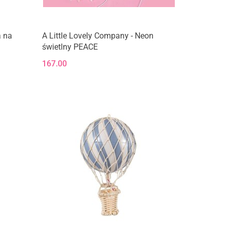
a na
A Little Lovely Company - Neon
świetlny PEACE
167.00