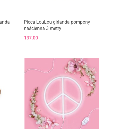
landa
Picca LouLou girlanda pompony
naścienna 3 metry
137.00