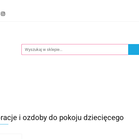
mocje
Kategorie
Foteliki
Wózki
Zabawki
llery
Polecamy
oteliki
Wózki
Zabawki
Karmienie
Nowoś
racje i ozdoby do pokoju dziecięcego