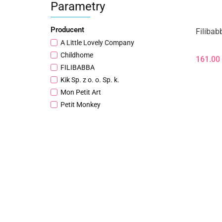
Parametry
Producent
Filibab
A Little Lovely Company
Childhome
161.00
FILIBABBA
Kik Sp. z o. o. Sp. k.
Mon Petit Art
Petit Monkey
Picca LouLou