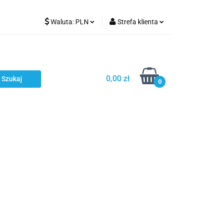
Waluta:
PLN
Strefa klienta
Karmienie
PLN
Zaloguj się
EUR
Zarejestruj się
CZK
Dodaj zgłoszenie
0,00 zł
0
ci
Bestsellery
Polecamy