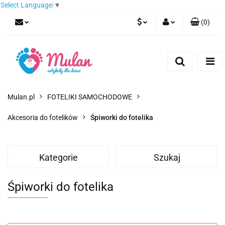
Select Language
▼
(
0
)
PLN
Zaloguj się
Zarejestruj się
EUR
Dodaj zgłoszenie
CZK
Mulan.pl
FOTELIKI SAMOCHODOWE
Akcesoria do fotelików
Śpiworki do fotelika
Kategorie
Szukaj
Śpiworki do fotelika