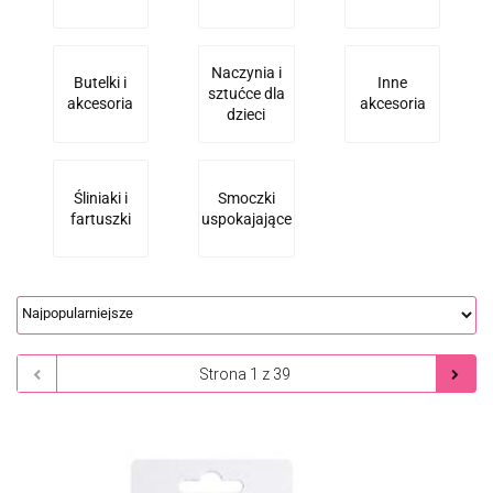
Naczynia i
Butelki i
Inne
sztućce dla
akcesoria
akcesoria
dzieci
Śliniaki i
Smoczki
fartuszki
uspokajające