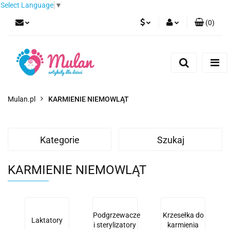
Select Language
▼
(
0
)
PLN
Zaloguj się
Zarejestruj się
EUR
Dodaj zgłoszenie
CZK
Mulan.pl
KARMIENIE NIEMOWLĄT
Kategorie
Szukaj
KARMIENIE NIEMOWLĄT
Podgrzewacze
Krzesełka do
Laktatory
i sterylizatory
karmienia