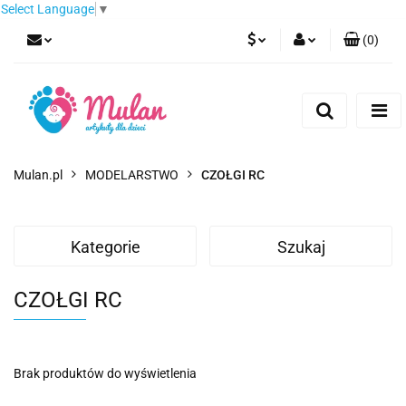
Select Language
▼
(
0
)
PLN
Zaloguj się
Zarejestruj się
EUR
Dodaj zgłoszenie
CZK
Mulan.pl
MODELARSTWO
CZOŁGI RC
Kategorie
Szukaj
CZOŁGI RC
Brak produktów do wyświetlenia