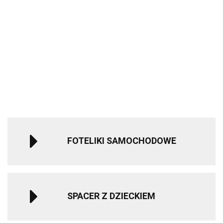
M.Twin x
Rito
Wózek
Rubber
Auto na
Sparco Kids
ROAD FIX
Bliźniaczy
grey
Akumulator
3605.00
499.90
SK7000i i-Size
Bebe Confor
Mast
Qplay
Mercedes
fotelik
Fotelik
1804.00
Swiss
Rowerek
1240.00
279.90
GLC 63S
samochodowy
samochodo
Design -
trójkołowy
-10%
Dwuosobowy
40-150 cm 0-
i-Size 15-36
Blueberry
składany
1119.99
Światła LED
12 lat - Red
100 - 150 cm
(Koła HP)
MILLY
MP3
Mist Grey
MALLY
Czerwony
FOTELIKI SAMOCHODOWE
SPACER Z DZIECKIEM