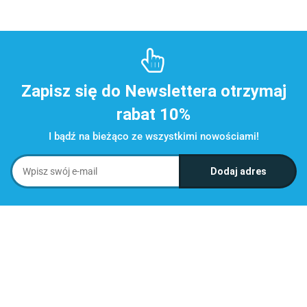
Zapisz się do Newslettera otrzymaj
rabat 10%
I bądź na bieżąco ze wszystkimi nowościami!