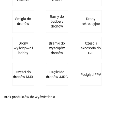
Ramy do
Śmigła do
Drony
budowy
dronów
rekreacyjne
dronów
Drony
Bramki do
Części i
wyścigowe i
wyścigów
akcesoria do
hobby
dronów
DJI
Części do
Części do
Podgląd FPV
dronów MJX
dronów JJRC
Brak produktów do wyświetlenia