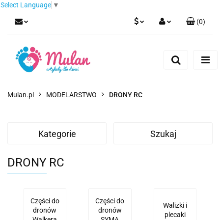
Select Language
▼
(
0
)
PLN
Zaloguj się
Zarejestruj się
EUR
Dodaj zgłoszenie
CZK
Mulan.pl
MODELARSTWO
DRONY RC
Kategorie
Szukaj
DRONY RC
Części do
Części do
Walizki i
dronów
dronów
plecaki
Walkera
SYMA