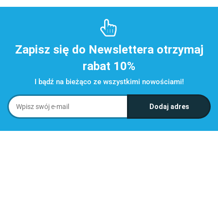
Zapisz się do Newslettera otrzymaj
rabat 10%
I bądź na bieżąco ze wszystkimi nowościami!