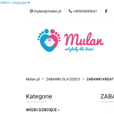
Select Language
▼
mulan@mulan.pl
+48504695641
Wyprzedaż
Pro
Nowości
Bestse
Wyprzedaż
Promocje
Kategorie
F
Mulan.pl
ZABAWKI DLA DZIECI
ZABAWKI KREA
Kategorie
ZAB
WÓZKI DZIECIĘCE