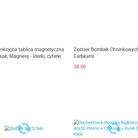
unkcyjna tablica magnetyczna
Zestaw Bombek Choinkowych
ak, Magnesy - literki, cyferki
Farbkami
38.00