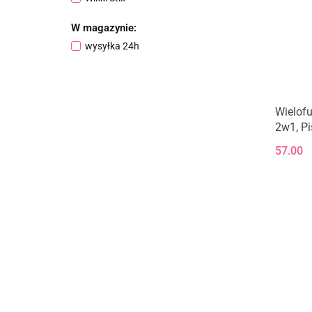
Woopie
W magazynie:
wysyłka 24h
Wielof
2w1, Pis
57.00