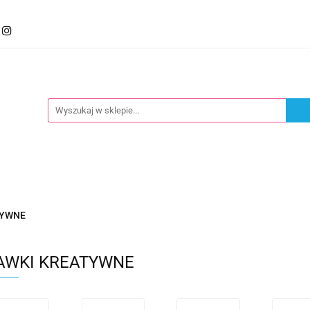
mocje
Kategorie
Foteliki
Wózki
Zabawki
llery
Polecamy
oteliki
Wózki
Zabawki
Karmienie
Nowoś
TYWNE
AWKI KREATYWNE