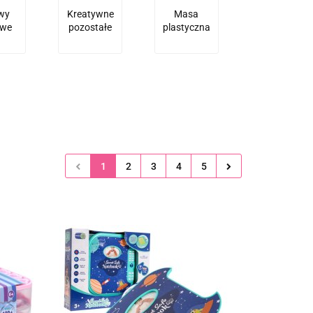
wy
Kreatywne
Masa
owe
pozostałe
plastyczna
1
2
3
4
5