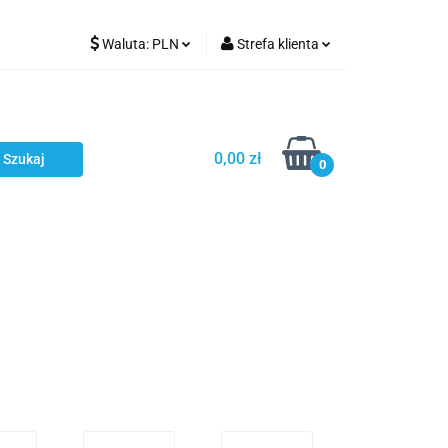
Waluta:
PLN
Strefa klienta
Karmienie
PLN
Zaloguj się
EUR
Zarejestruj się
CZK
Dodaj zgłoszenie
0,00 zł
0
ci
Bestsellery
Polecamy