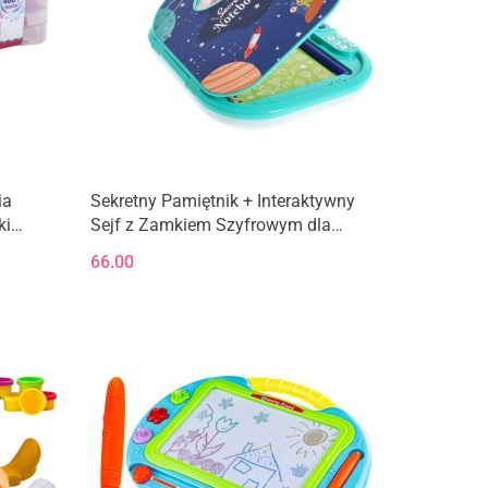
ia
Sekretny Pamiętnik + Interaktywny
ki
Sejf z Zamkiem Szyfrowym dla
em
dzieci 3+ Odgłosy + Funkcje
66.00
dźwiękowe + Notatnik + Flamaster