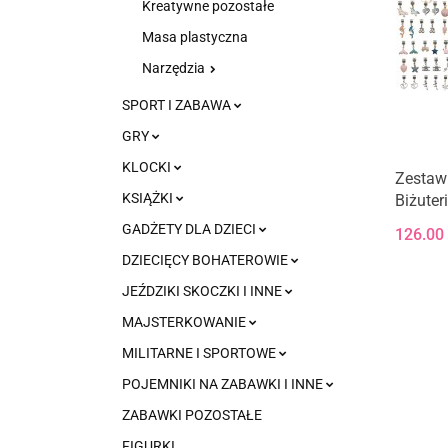
Kreatywne pozostałe
Masa plastyczna
Narzędzia
SPORT I ZABAWA
GRY
KLOCKI
Zestaw
KSIĄŻKI
Biżuter
Zawiesz
GADŻETY DLA DZIECI
126.00
RÓŻOWY
DZIECIĘCY BOHATEROWIE
JEŹDZIKI SKOCZKI I INNE
MAJSTERKOWANIE
MILITARNE I SPORTOWE
POJEMNIKI NA ZABAWKI I INNE
ZABAWKI POZOSTAŁE
FIGURKI