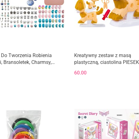
 Do Tworzenia Robienia
Kreatywny zestaw z masą
ii, Bransoletek, Charmsy,
plastyczną, ciastolina PIESEK
ki, Koraliki NIEBIESKO-
WETERYNARZA, STYLISTY
60.00
 MIX + Etui