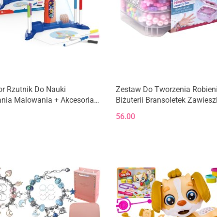
or Rzutnik Do Nauki
Zestaw Do Tworzenia Robien
nia Malowania + Akcesoria
Biżuterii Bransoletek Zawiesz
a Kosmiczna
Koraliki Szkatułka Z Lusterki
56.00