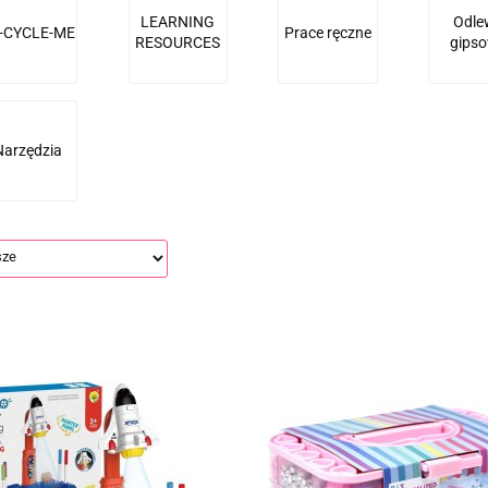
LEARNING
Odle
-CYCLE-ME
Prace ręczne
RESOURCES
gips
Narzędzia