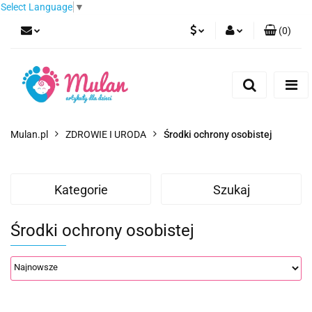
Select Language
▼
(
0
)
PLN
Zaloguj się
Zarejestruj się
EUR
Dodaj zgłoszenie
CZK
Mulan.pl
ZDROWIE I URODA
Środki ochrony osobistej
Kategorie
Szukaj
Środki ochrony osobistej