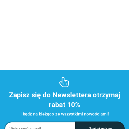
Zapisz się do Newslettera otrzymaj
rabat 10%
I bądź na bieżąco ze wszystkimi nowościami!