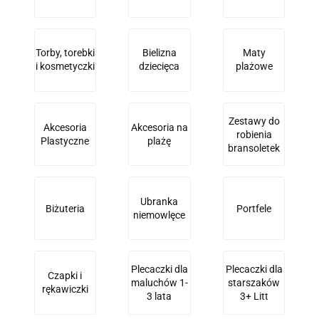
Torby, torebki
Bielizna
Maty
i kosmetyczki
dziecięca
plażowe
Zestawy do
Akcesoria
Akcesoria na
robienia
Plastyczne
plażę
bransoletek
Ubranka
Biżuteria
Portfele
niemowlęce
Plecaczki dla
Plecaczki dla
Czapki i
maluchów 1-
starszaków
rękawiczki
3 lata
3+ Litt