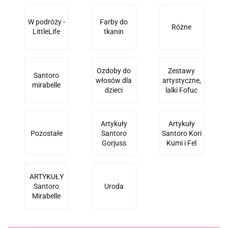
W podróży -
Farby do
Różne
LittleLife
tkanin
Ozdoby do
Zestawy
Santoro
włosów dla
artystyczne,
mirabelle
dzieci
lalki Fofuc
Artykuły
Artykuły
Pozostałe
Santoro
Santoro Kori
Gorjuss
Kumi i Fel
ARTYKUŁY
Santoro
Uroda
Mirabelle