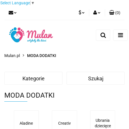
Select Language
▼
(
0
)
PLN
Zaloguj się
Zarejestruj się
EUR
Dodaj zgłoszenie
CZK
Mulan.pl
MODA DODATKI
Kategorie
Szukaj
MODA DODATKI
Ubrania
Aladine
Creativ
dziecięce