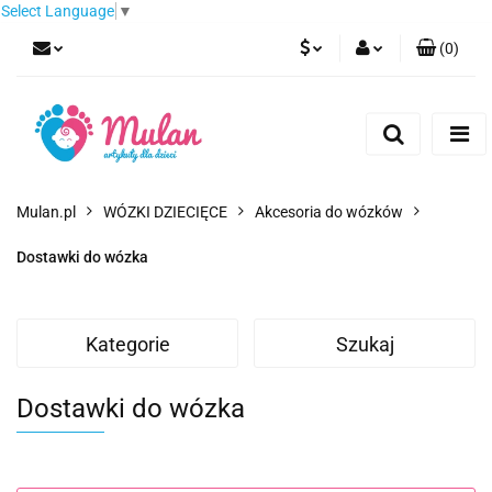
Select Language
▼
(
0
)
PLN
Zaloguj się
Zarejestruj się
EUR
Dodaj zgłoszenie
CZK
Mulan.pl
WÓZKI DZIECIĘCE
Akcesoria do wózków
Dostawki do wózka
Kategorie
Szukaj
Dostawki do wózka