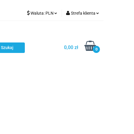
Waluta:
PLN
Strefa klienta
Karmienie
PLN
Zaloguj się
EUR
Zarejestruj się
CZK
Dodaj zgłoszenie
0,00 zł
0
ci
Bestsellery
Polecamy