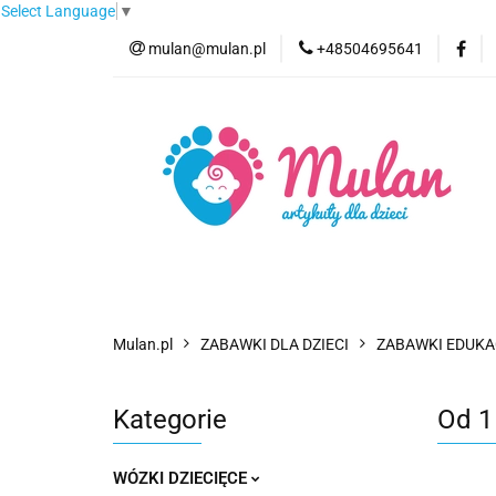
Select Language
▼
mulan@mulan.pl
+48504695641
Wyprzedaż
Pro
Nowości
Bestse
Wyprzedaż
Promocje
Kategorie
F
Mulan.pl
ZABAWKI DLA DZIECI
ZABAWKI EDUKA
Kategorie
Od 1 
WÓZKI DZIECIĘCE