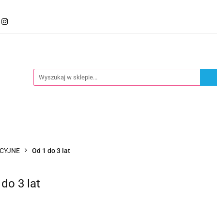
mocje
Kategorie
Foteliki
Wózki
Zabawki
llery
Polecamy
oteliki
Wózki
Zabawki
Karmienie
Nowoś
CYJNE
Od 1 do 3 lat
do 3 lat