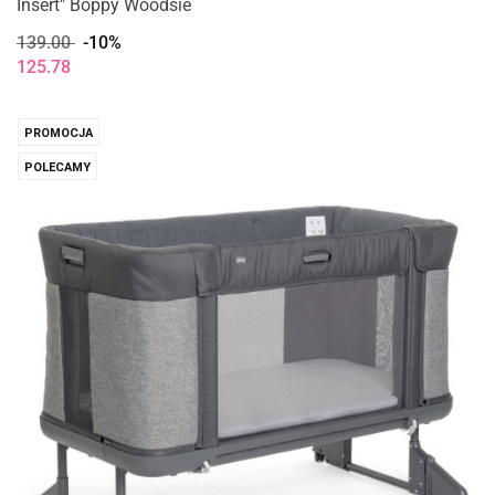
Insert" Boppy Woodsie
139.00
-10%
125.78
PROMOCJA
POLECAMY