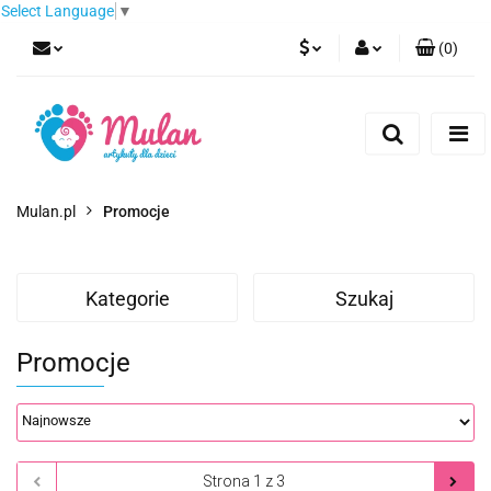
Select Language
▼
(
0
)
PLN
Zaloguj się
Zarejestruj się
EUR
Dodaj zgłoszenie
CZK
Mulan.pl
Promocje
Kategorie
Szukaj
Promocje