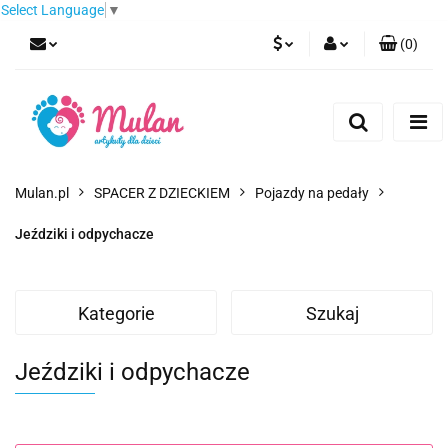
Select Language
▼
(
0
)
PLN
Zaloguj się
Zarejestruj się
EUR
Dodaj zgłoszenie
CZK
Mulan.pl
SPACER Z DZIECKIEM
Pojazdy na pedały
Jeździki i odpychacze
Kategorie
Szukaj
Jeździki i odpychacze