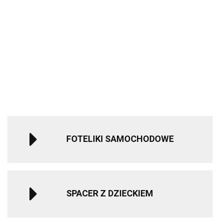
M.Twin x
Rito
Wózek
Rubber
Auto na
Sparco Kids
ROAD FIX
Bliźniaczy
grey
Akumulator
3605.00
499.90
SK7000i i-Size
Bebe Confor
Mast
Qplay
Mercedes
fotelik
Fotelik
1804.00
Swiss
Rowerek
1240.00
279.90
GLC 63S
samochodowy
samochodo
Design -
trójkołowy
-10%
Dwuosobowy
40-150 cm 0-
i-Size 15-36
Blueberry
składany
1119.99
Światła LED
12 lat - Red
100 - 150 cm
(Koła HP)
MILLY
MP3
Mist Grey
MALLY
Czerwony
FOTELIKI SAMOCHODOWE
SPACER Z DZIECKIEM