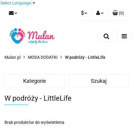
Select Language
▼
(
0
)
PLN
Zaloguj się
Zarejestruj się
EUR
Dodaj zgłoszenie
CZK
Mulan.pl
MODA DODATKI
W podróży - LittleLife
Kategorie
Szukaj
W podróży - LittleLife
Brak produktów do wyświetlenia