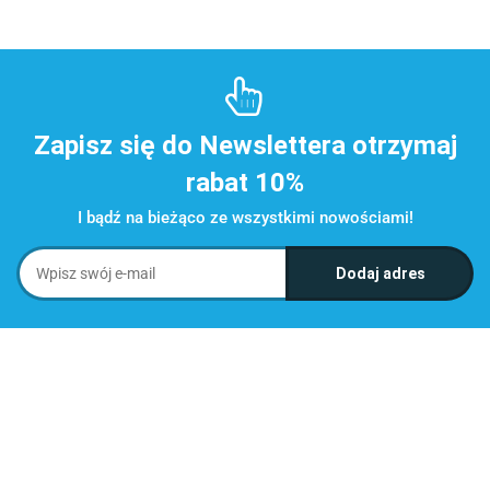
Zapisz się do Newslettera otrzymaj
rabat 10%
I bądź na bieżąco ze wszystkimi nowościami!