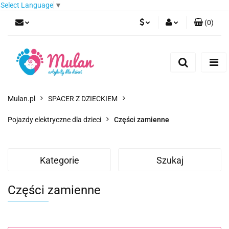
Select Language
▼
(
0
)
PLN
Zaloguj się
Zarejestruj się
EUR
Dodaj zgłoszenie
CZK
Mulan.pl
SPACER Z DZIECKIEM
Pojazdy elektryczne dla dzieci
Części zamienne
Kategorie
Szukaj
Części zamienne