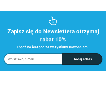
Zapisz się do Newslettera otrzymaj
rabat 10%
I bądź na bieżąco ze wszystkimi nowościami!