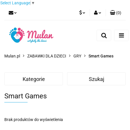
Select Language
▼
(
0
)
PLN
Zaloguj się
Zarejestruj się
EUR
Dodaj zgłoszenie
CZK
Mulan.pl
ZABAWKI DLA DZIECI
GRY
Smart Games
Kategorie
Szukaj
Smart Games
Brak produktów do wyświetlenia