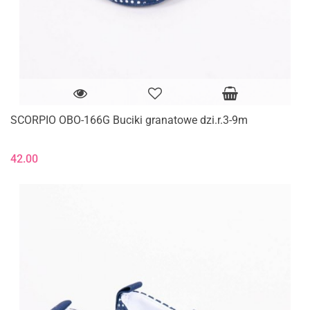
SCORPIO OBO-166G Buciki granatowe dzi.r.3-9m
42.00