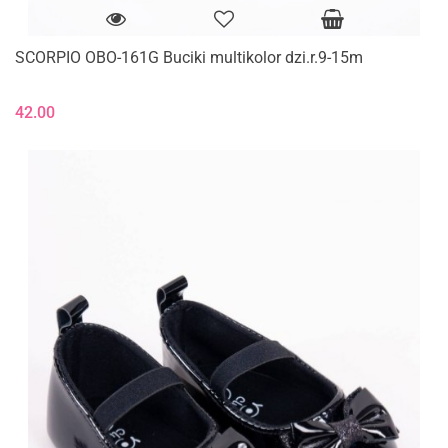
SCORPIO OBO-161G Buciki multikolor dzi.r.9-15m
42.00