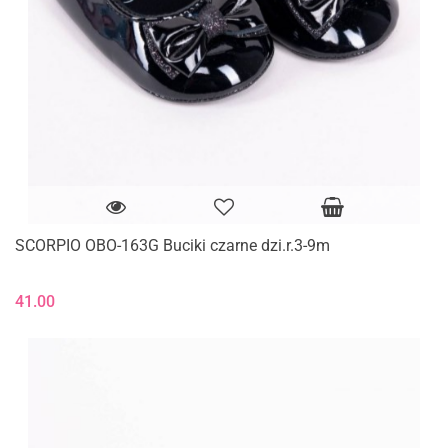
SCORPIO OBO-163G Buciki czarne dzi.r.3-9m
41.00