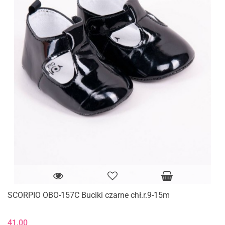
SCORPIO OBO-157C Buciki czarne chł.r.9-15m
41.00