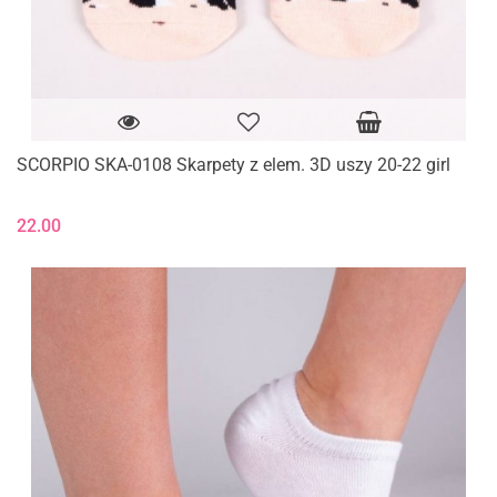
SCORPIO SKA-0108 Skarpety z elem. 3D uszy 20-22 girl
22.00