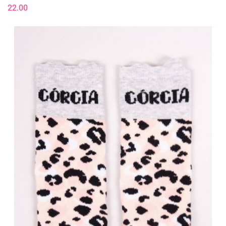
22.00