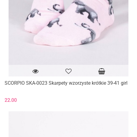
SCORPIO SKA-0023 Skarpety wzorzyste krótkie 39-41 girl
22.00