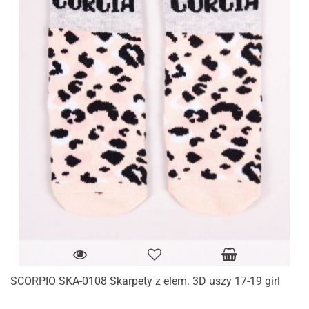
SCORPIO SKA-0108 Skarpety z elem. 3D uszy 17-19 girl