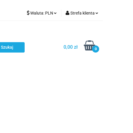
Waluta:
PLN
Strefa klienta
Karmienie
PLN
Zaloguj się
EUR
Zarejestruj się
CZK
Dodaj zgłoszenie
0,00 zł
0
ci
Bestsellery
Polecamy