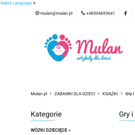
Select Language
▼
mulan@mulan.pl
+48504695641
Wyprzedaż
Pro
Nowości
Bestse
Wyprzedaż
Promocje
Kategorie
F
Mulan.pl
ZABAWKI DLA DZIECI
KSIĄŻKI
Gry 
Kategorie
Gry 
WÓZKI DZIECIĘCE