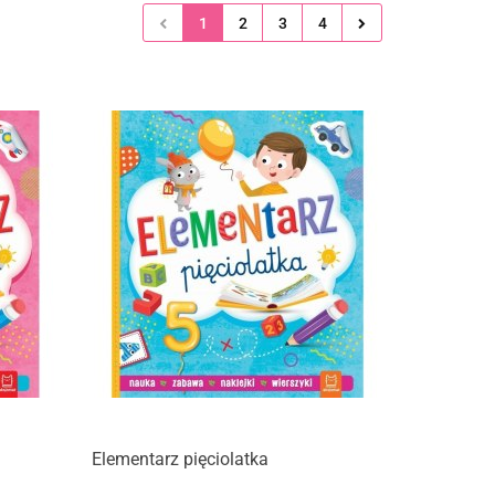
1
2
3
4
Elementarz pięciolatka