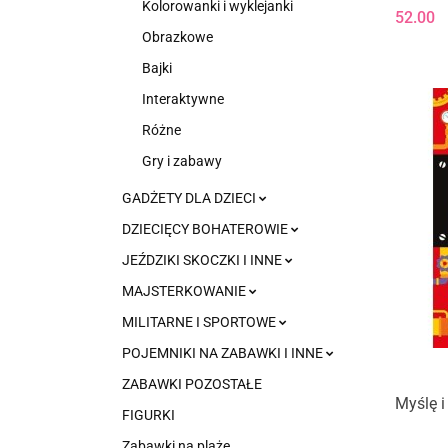
Kolorowanki i wyklejanki
52.00
Obrazkowe
Bajki
Interaktywne
Różne
Gry i zabawy
GADŻETY DLA DZIECI
DZIECIĘCY BOHATEROWIE
JEŹDZIKI SKOCZKI I INNE
MAJSTERKOWANIE
MILITARNE I SPORTOWE
POJEMNIKI NA ZABAWKI I INNE
ZABAWKI POZOSTAŁE
Myślę i
FIGURKI
Zabawki na plaże