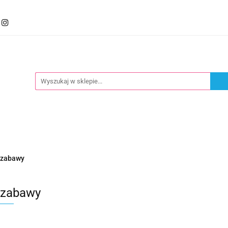
mocje
Kategorie
Foteliki
Wózki
Zabawki
llery
Polecamy
oteliki
Wózki
Zabawki
Karmienie
Nowoś
i zabawy
i zabawy