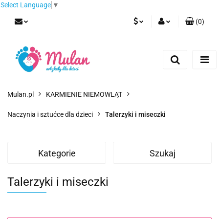
Select Language
▼
(
0
)
PLN
Zaloguj się
Zarejestruj się
EUR
Dodaj zgłoszenie
CZK
Mulan.pl
KARMIENIE NIEMOWLĄT
Naczynia i sztućce dla dzieci
Talerzyki i miseczki
Kategorie
Szukaj
Talerzyki i miseczki