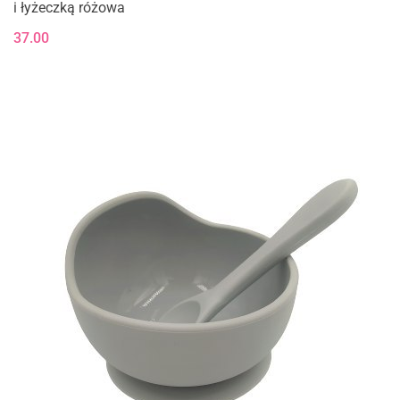
i łyżeczką różowa
37.00