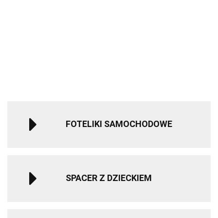
Wózek
Rubber
Auto na
Sparco Kids
ROAD FIX
Bliźniaczy
grey
Akumulator
3605.00
499.90
SK7000i i-Size
Bebe Confor
Mast
Qplay
Mercedes
fotelik
Fotelik
1804.00
Swiss
Rowerek
1240.00
279.90
GLC 63S
samochodowy
samochodo
Design -
trójkołowy
-10%
Dwuosobowy
40-150 cm 0-
i-Size 15-36
Blueberry
składany
1119.99
Światła LED
12 lat - Red
100 - 150 cm
(Koła HP)
MILLY
MP3
Mist Grey
MALLY
Czerwony
FOTELIKI SAMOCHODOWE
SPACER Z DZIECKIEM