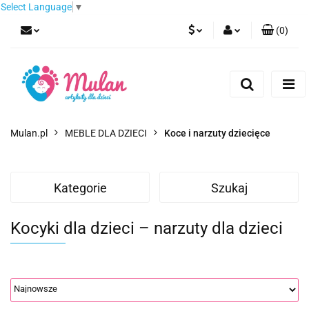
Select Language
▼
(
0
)
PLN
Zaloguj się
Zarejestruj się
EUR
Dodaj zgłoszenie
CZK
Mulan.pl
MEBLE DLA DZIECI
Koce i narzuty dziecięce
Kategorie
Szukaj
Kocyki dla dzieci – narzuty dla dzieci