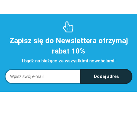
Zapisz się do Newslettera otrzymaj
rabat 10%
I bądź na bieżąco ze wszystkimi nowościami!