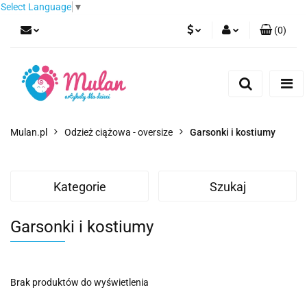
Select Language
▼
(
0
)
PLN
Zaloguj się
Zarejestruj się
EUR
Dodaj zgłoszenie
CZK
Mulan.pl
Odzież ciążowa - oversize
Garsonki i kostiumy
Kategorie
Szukaj
Garsonki i kostiumy
Brak produktów do wyświetlenia