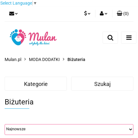
Select Language
▼
(
0
)
PLN
Zaloguj się
Zarejestruj się
EUR
Dodaj zgłoszenie
CZK
Mulan.pl
MODA DODATKI
Biżuteria
Kategorie
Szukaj
Biżuteria