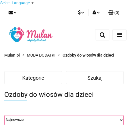
Select Language
▼
(
0
)
PLN
Zaloguj się
Zarejestruj się
EUR
Dodaj zgłoszenie
CZK
Mulan.pl
MODA DODATKI
Ozdoby do włosów dla dzieci
Kategorie
Szukaj
Ozdoby do włosów dla dzieci