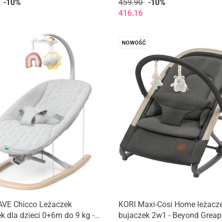
-10%
459.90
-10%
416.16
NOWOŚĆ
VE Chicco Leżaczek
KORI Maxi-Cosi Home leżacz
k dla dzieci 0+6m do 9 kg -
bujaczek 2w1 - Beyond Greap