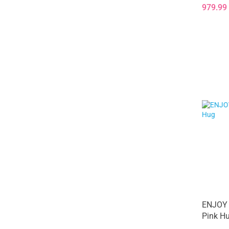
Beyond
979.99
ENJOY L
Pink H