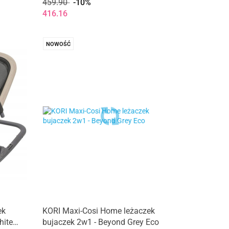
459.90
-10%
416.16
NOWOŚĆ
ek
KORI Maxi-Cosi Home leżaczek
hite
bujaczek 2w1 - Beyond Grey Eco