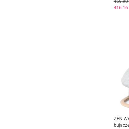
Lorelli
459.90
416.16
Lorelli - Bertoni
MAXI-COSI
MoMi
Safety 1st
ZOPA
ZEN WA
bujacze