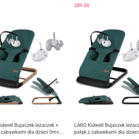
289.00
dwell Bujaczek leżaczek +
LARO Kidwell Bujaczek leżac
 zabawkami dla dzieci 0m+
pałąk z zabawkami dla dziec
 - Green/Wooden
do 9kg - Green/Black