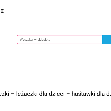
mocje
Kategorie
Foteliki
Wózki
Zabawki
llery
Polecamy
oteliki
Wózki
Zabawki
Karmienie
Nowoś
zki – leżaczki dla dzieci – huśtawki dla d