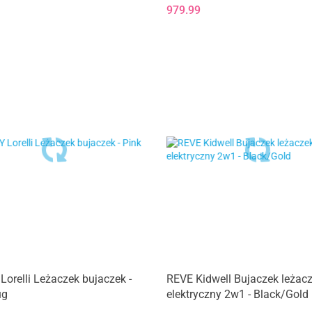
 Graphite Eco
Beyond Grey Eco
979.99
orelli Leżaczek bujaczek -
REVE Kidwell Bujaczek leżac
ug
elektryczny 2w1 - Black/Gold