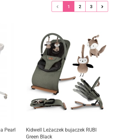
1
2
3
a Pearl
Kidwell Leżaczek bujaczek RUBI
Green Black