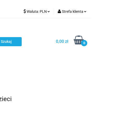
Waluta:
PLN
Strefa klienta
Karmienie
PLN
Zaloguj się
EUR
Zarejestruj się
CZK
Dodaj zgłoszenie
0,00 zł
0
ci
Bestsellery
Polecamy
zieci