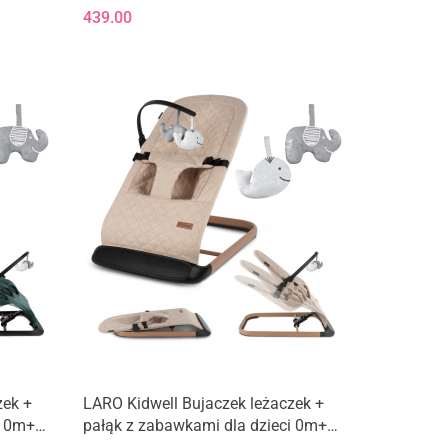
439.00
zek +
LARO Kidwell Bujaczek leżaczek +
i 0m+
pałąk z zabawkami dla dzieci 0m+
do 9kg - Beige/Wooden