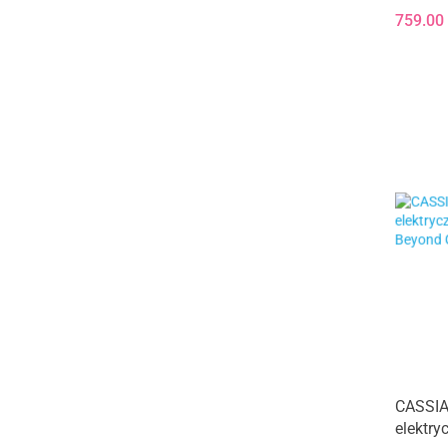
Wooden
759.00
CASSIA
elektry