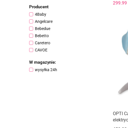
299.99
Producent
4Baby
Angelcare
Bebedue
Bebetto
Caretero
CAVOE
Charlie Crane
W magazynie:
Chicco
wysyłka 24h
Childhome
Colibro
EURObaby
Graco
Hauck
Kidwell
OPTI Ca
Kik Sp. z o. o. Sp. k.
elektry
Lionelo