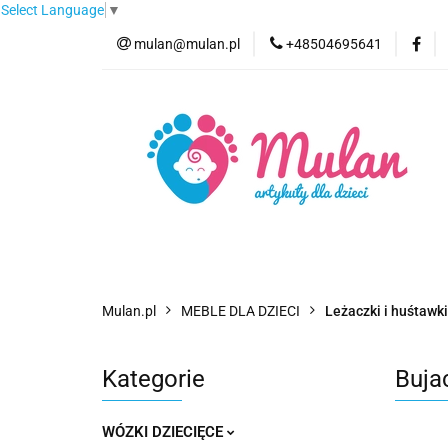
Select Language
▼
mulan@mulan.pl
+48504695641
Wyprzedaż
Pro
Nowości
Bestse
Wyprzedaż
Promocje
Kategorie
F
Mulan.pl
MEBLE DLA DZIECI
Leżaczki i huśtawki
Kategorie
Bujac
WÓZKI DZIECIĘCE