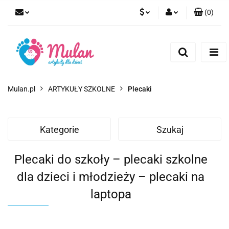
(
0
)
PLN
Zaloguj się
Zarejestruj się
EUR
Dodaj zgłoszenie
CZK
Mulan.pl
ARTYKUŁY SZKOLNE
Plecaki
Kategorie
Szukaj
Plecaki do szkoły – plecaki szkolne
dla dzieci i młodzieży – plecaki na
laptopa