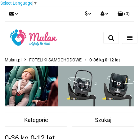
Select Language
▼
(
0
)
PLN
Zaloguj się
Zarejestruj się
EUR
Dodaj zgłoszenie
CZK
Mulan.pl
FOTELIKI SAMOCHODOWE
0-36 kg 0-12 lat
Kategorie
Szukaj
0-36 kg 0-12 lat