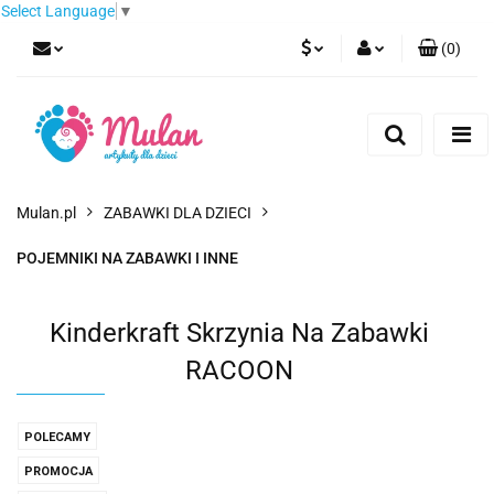
Select Language
▼
(
0
)
PLN
Zaloguj się
Zarejestruj się
EUR
Dodaj zgłoszenie
CZK
Mulan.pl
ZABAWKI DLA DZIECI
POJEMNIKI NA ZABAWKI I INNE
Kinderkraft Skrzynia Na Zabawki
RACOON
POLECAMY
PROMOCJA