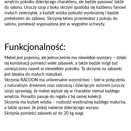
wnętrzu pokoiku dziecięcego charakteru, ale będzie pasować także
do salonu. Uroczy szop z boku skrzyni spodoba się każdemu fanowi
małych zwierzątek, a kształt wózka pobudzi wyobraźnię i będzie
pretekstem do zabawy. Skrzynię łatwo przeniesiesz z pokoju do
salonu, ponieważ wyposażona jest w wygodne uchwyty.
Funkcjonalność:
Mebel jest pojemny, ale jednocześnie ma niewielkie wymiary – dzięki
tej kombinacji pomieści wiele zabawek, a także będzie mógł być
umieszczony nawet w niewielkim pokoiku. Ta skrzynia na zabawki
jest idealna do małych mieszkań.
Skrzynia RACOON ma uniwersalne wzornictwo – biel w połączeniu
z naturalnym drewnem oraz szarością i dziecięcym wzorem (uroczy
szop) sprawiają, że mebel wpisze się w charakter niemal każdego
wnętrza. Ponadto pasuje do regału z tej samej kolekcji.
Skrzynia ma kształt wózka – rozbudzi wyobraźnię każdego malucha,
a także sprawi, że pokój nabierze dziecięcego wyrazu.
Skrzynia pomieści zabawki aż do 20 kg wagi.