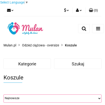
Select Language
▼
(
0
)
PLN
Zaloguj się
Zarejestruj się
EUR
Dodaj zgłoszenie
CZK
Mulan.pl
Odzież ciążowa - oversize
Koszule
Kategorie
Szukaj
Koszule