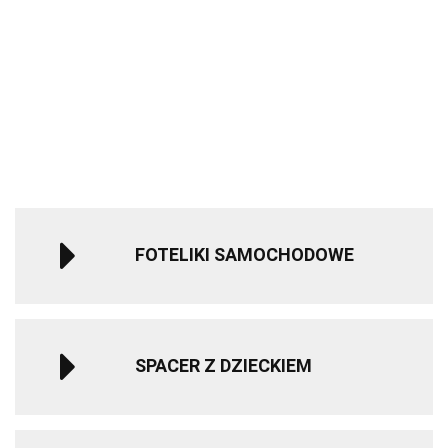
Wózek
Rubber
Auto na
Sparco Kids
ROAD FIX
Bliźniaczy
grey
Akumulator
3605.00
499.90
SK7000i i-Size
Bebe Confor
Mast
Qplay
Mercedes
fotelik
Fotelik
1804.00
Swiss
Rowerek
1240.00
279.90
GLC 63S
samochodowy
samochodo
Design -
trójkołowy
-10%
Dwuosobowy
40-150 cm 0-
i-Size 15-36
Blueberry
składany
1119.99
Światła LED
12 lat - Red
100 - 150 cm
(Koła HP)
MILLY
MP3
Mist Grey
MALLY
Czerwony
FOTELIKI SAMOCHODOWE
SPACER Z DZIECKIEM