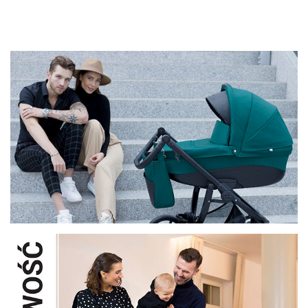
życia - Gray
życ