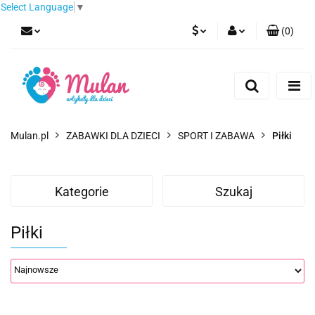
Select Language
▼
(
0
)
PLN
Zaloguj się
Zarejestruj się
EUR
Dodaj zgłoszenie
CZK
Mulan.pl
ZABAWKI DLA DZIECI
SPORT I ZABAWA
Piłki
Kategorie
Szukaj
Piłki