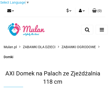
Select Language
▼
(
0
)
PLN
Zaloguj się
Zarejestruj się
EUR
Dodaj zgłoszenie
CZK
Mulan.pl
ZABAWKI DLA DZIECI
ZABAWKI OGRODOWE
Domki
AXI Domek na Palach ze Zjeżdżalnia
118 cm