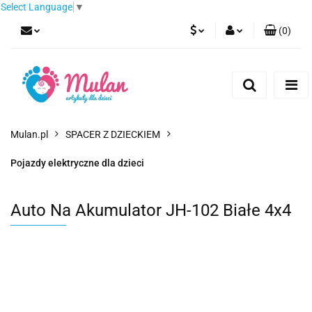
Select Language
▼
(
0
)
PLN
Zaloguj się
Zarejestruj się
EUR
Dodaj zgłoszenie
CZK
Mulan.pl
SPACER Z DZIECKIEM
Pojazdy elektryczne dla dzieci
Auto Na Akumulator JH-102 Białe 4x4