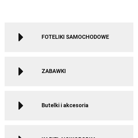
do 12 roku
do 
życia - Gray
życ
FOTELIKI SAMOCHODOWE
ZABAWKI
Butelki i akcesoria