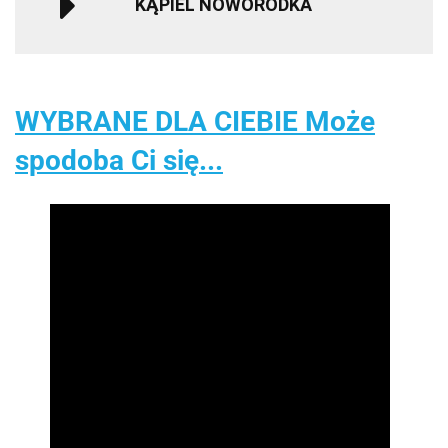
KĄPIEL NOWORODKA
WYBRANE DLA CIEBIE Może
spodoba Ci się...