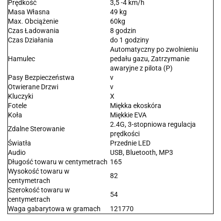
Prędkość
3,5 -4 km/h
Masa Własna
49 kg
Max. Obciążenie
60kg
Czas Ładowania
8 godzin
Czas Działania
do 1 godziny
Automatyczny po zwolnieniu
Hamulec
pedału gazu, Zatrzymanie
awaryjne z pilota (P)
Pasy Bezpieczeństwa
v
Otwierane Drzwi
v
Kluczyki
X
Fotele
Miękka ekoskóra
Koła
Miękkie EVA
2.4G, 3-stopniowa regulacja
Zdalne Sterowanie
prędkości
Światła
Przednie LED
Audio
USB, Bluetooth, MP3
Długość towaru w centymetrach
165
Wysokość towaru w
82
centymetrach
Szerokość towaru w
54
centymetrach
Waga gabarytowa w gramach
121770