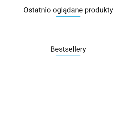
Ostatnio oglądane produkty
Bestsellery
M.Twin x
Rito
Wózek
Rubber
Auto na
Sparco Kids
ROAD FIX
Bliźniaczy
grey
Akumulator
3605.00
499.90
SK7000i i-Size
Bebe Confor
Mast
Qplay
Mercedes
fotelik
Fotelik
1804.00
Swiss
Rowerek
1240.00
279.90
GLC 63S
samochodowy
samochodo
Design -
trójkołowy