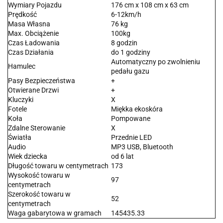
Wymiary Pojazdu
176 cm x 108 cm x 63 cm
Prędkość
6-12km/h
Masa Własna
76 kg
Max. Obciążenie
100kg
Czas Ładowania
8 godzin
Czas Działania
do 1 godziny
Automatyczny po zwolnieniu
Hamulec
pedału gazu
Pasy Bezpieczeństwa
+
Otwierane Drzwi
+
Kluczyki
X
Fotele
Miękka ekoskóra
Koła
Pompowane
Zdalne Sterowanie
X
Światła
Przednie LED
Audio
MP3 USB, Bluetooth
Wiek dziecka
od 6 lat
Długość towaru w centymetrach
173
Wysokość towaru w
97
centymetrach
Szerokość towaru w
52
centymetrach
Waga gabarytowa w gramach
145435.33