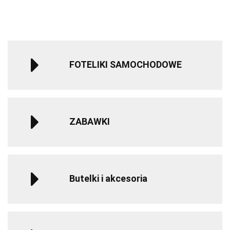
Nomad Grey
do 12 roku
do 
życia - Gray
życ
FOTELIKI SAMOCHODOWE
ZABAWKI
Butelki i akcesoria