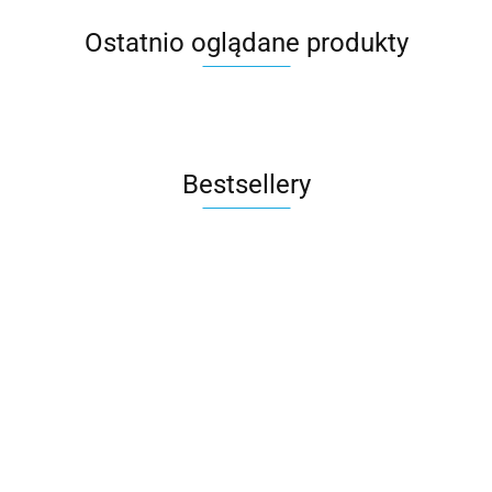
Ostatnio oglądane produkty
Bestsellery
M.Twin x
Rito
Wózek
Rubber
Auto na
Sparco Kids
ROAD FIX
Bliźniaczy
grey
Akumulator
3605.00
499.90
SK7000i i-Size
Bebe Confor
Mast
Qplay
Mercedes
fotelik
Fotelik
1804.00
Swiss
Rowerek
1240.00
279.90
GLC 63S
samochodowy
samochodo