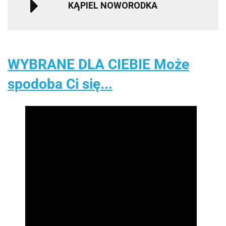
KĄPIEL NOWORODKA
WYBRANE DLA CIEBIE Może
spodoba Ci się...