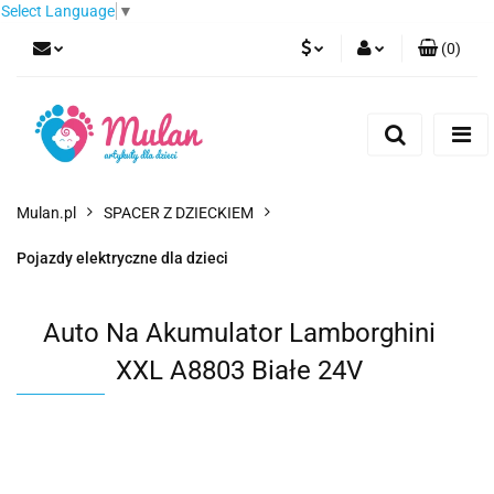
Select Language
▼
(
0
)
PLN
Zaloguj się
Zarejestruj się
EUR
Dodaj zgłoszenie
CZK
Mulan.pl
SPACER Z DZIECKIEM
Pojazdy elektryczne dla dzieci
Auto Na Akumulator Lamborghini
XXL A8803 Białe 24V