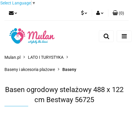
Select Language
▼
(
0
)
PLN
Zaloguj się
Zarejestruj się
EUR
Dodaj zgłoszenie
CZK
Mulan.pl
LATO I TURYSTYKA
Baseny i akcesoria plażowe
Baseny
Basen ogrodowy stelażowy 488 x 122
cm Bestway 56725