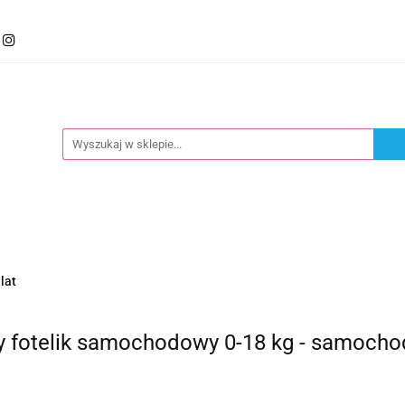
mocje
Kategorie
Foteliki
Wózki
Zabawki
llery
Polecamy
oteliki
Wózki
Zabawki
Karmienie
Nowoś
lat
owy fotelik samochodowy 0-18 kg - samoc