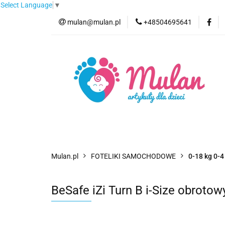
Select Language
▼
mulan@mulan.pl
+48504695641
Wyprzedaż
Pro
Nowości
Bestse
Wyprzedaż
Promocje
Kategorie
F
Mulan.pl
FOTELIKI SAMOCHODOWE
0-18 kg 0-4 
BeSafe iZi Turn B i-Size obrot