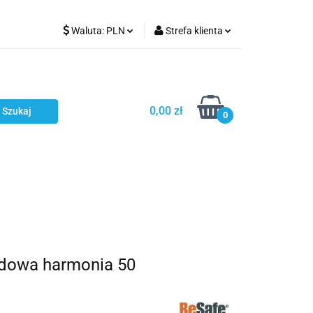
Waluta:
PLN
Strefa klienta
Karmienie
PLN
Zaloguj się
EUR
Zarejestruj się
CZK
Dodaj zgłoszenie
0,00 zł
0
ci
Bestsellery
Polecamy
hodowa harmonia 50