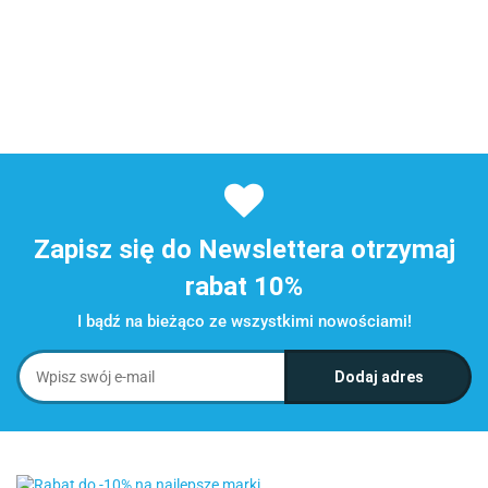
Zapisz się do Newslettera otrzymaj
rabat 10%
I bądź na bieżąco ze wszystkimi nowościami!