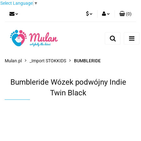
Select Language
▼
(
0
)
PLN
Zaloguj się
Zarejestruj się
EUR
Dodaj zgłoszenie
CZK
Mulan.pl
_Import STOKKIDS
BUMBLERIDE
Bumbleride Wózek podwójny Indie
Twin Black