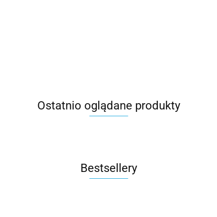
LITTLE TIKES
CLASSIC
7285.00
STEP2 Góra
EDU
Plac
Plac Zabaw
WORLD EDU
2564.00
Wspinaczko
Drewniany
Zabaw
8w1 Małpi
Drewniana
Skałka Plac
3299.90
Plac
564.00
5442.00
Gaj ze
Odskocznia
zabaw
Zabaw
Zjeżdżalniami
Gimnastyczna
Baza XXL
Deska
Tunel do
Certyfikaty
Czołgania
Ostatnio oglądane produkty
Bestsellery