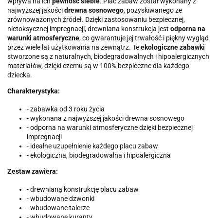
wpływa na ich
pewność siebie
. Plac zabaw został wykonany z
najwyższej jakości
drewna sosnowego
, pozyskiwanego ze
zrównoważonych źródeł. Dzięki zastosowaniu bezpiecznej,
nietoksycznej impregnacji, drewniana konstrukcja jest
odporna na
warunki atmosferyczne
, co gwarantuje jej trwałość i piękny wygląd
przez wiele lat użytkowania na zewnątrz. Te
ekologiczne zabawki
stworzone są z naturalnych, biodegradowalnych i hipoalergicznych
materiałów, dzięki czemu są w 100% bezpieczne dla każdego
dziecka.
Charakterystyka:
- zabawka od 3 roku życia
- wykonana z najwyższej jakości drewna sosnowego
- odporna na warunki atmosferyczne dzięki bezpiecznej
impregnacji
- idealne uzupełnienie każdego placu zabaw
- ekologiczna, biodegradowalna i hipoalergiczna
Zestaw zawiera:
- drewnianą konstrukcję placu zabaw
- wbudowane dzwonki
- wbudowane talerze
- wbudowane kuranty