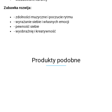
Zabawka rozwija:
- zdolności muzyczne i poczucie rytmu
- wyrażanie siebie i własnych emocji
- pewność siebie
- wyobraźnię i kreatywność
Produkty podobne
Step2
CLASSIC
Most z
WORLD
Tunelem