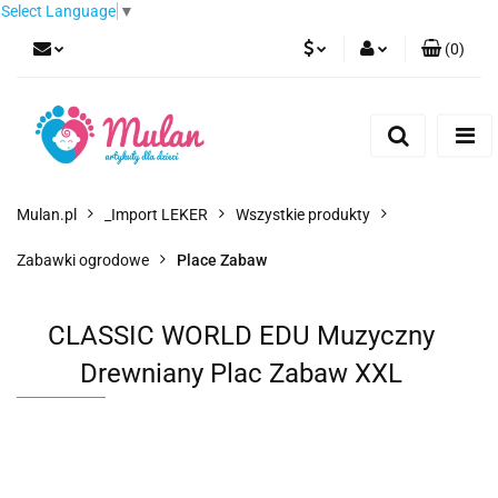
Select Language
▼
(
0
)
PLN
Zaloguj się
Zarejestruj się
EUR
Dodaj zgłoszenie
CZK
Mulan.pl
_Import LEKER
Wszystkie produkty
Zabawki ogrodowe
Place Zabaw
CLASSIC WORLD EDU Muzyczny
Drewniany Plac Zabaw XXL