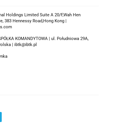
onal Holdings Limited Suite A 20/F,Wah Hen
e, 383 Hennessy Road,Hong Kong |
ys.com
 SPÓŁKA KOMANDYTOWA | ul. Południowa 29A,
olska | ibtk@ibtk.pl
ynka