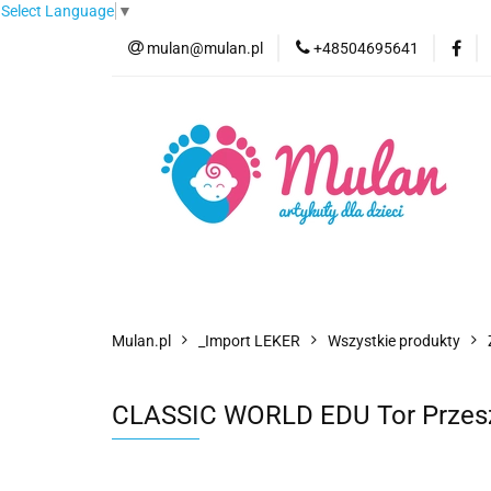
Select Language
▼
mulan@mulan.pl
+48504695641
Wyprzedaż
Pro
Nowości
Bestse
Wyprzedaż
Promocje
Kategorie
F
Mulan.pl
_Import LEKER
Wszystkie produkty
CLASSIC WORLD EDU Tor Przesz