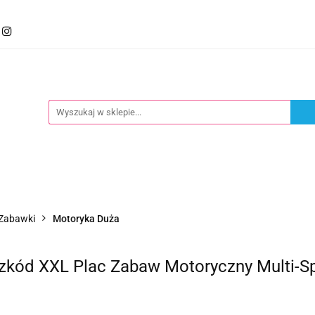
mocje
Kategorie
Foteliki
Wózki
Zabawki
llery
Polecamy
oteliki
Wózki
Zabawki
Karmienie
Nowoś
Zabawki
Motoryka Duża
kód XXL Plac Zabaw Motoryczny Multi-S