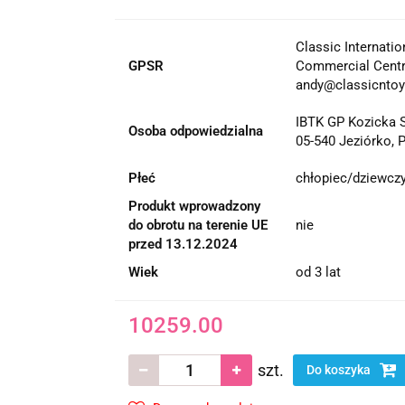
Classic Internati
GPSR
Commercial Centr
andy@classicnto
IBTK GP Kozicka
Osoba odpowiedzialna
05-540 Jeziórko, P
Płeć
chłopiec/dziewcz
Produkt wprowadzony
do obrotu na terenie UE
nie
przed 13.12.2024
Wiek
od 3 lat
10259.00
szt.
Do koszyka