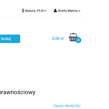
Waluta:
PLN
Strefa klienta
Karmienie
PLN
Zaloguj się
EUR
Zarejestruj się
CZK
Dodaj zgłoszenie
0,00 zł
0
ci
Bestsellery
Polecamy
prawnościowy
Classic World EDU