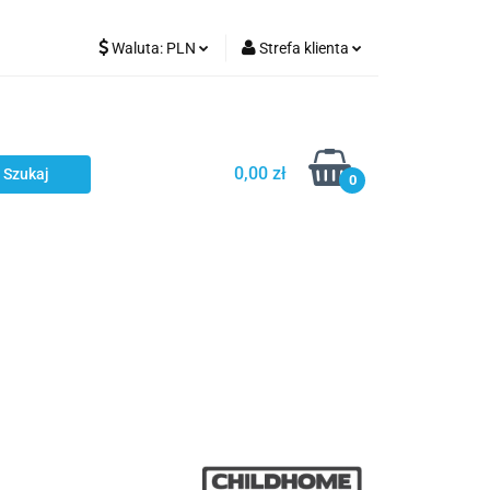
Waluta:
PLN
Strefa klienta
Karmienie
PLN
Zaloguj się
EUR
Zarejestruj się
CZK
Dodaj zgłoszenie
0,00 zł
0
ci
Bestsellery
Polecamy