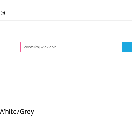
mocje
Kategorie
Foteliki
Wózki
Zabawki
llery
Polecamy
oteliki
Wózki
Zabawki
Karmienie
Nowoś
White/Grey