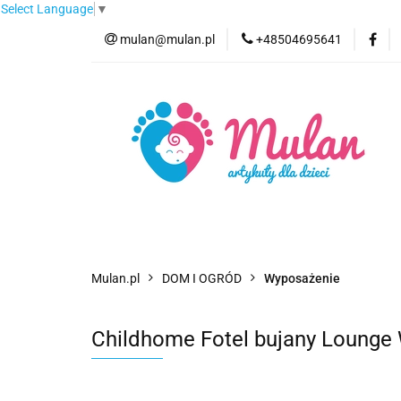
Select Language
▼
mulan@mulan.pl
+48504695641
Wyprzedaż
Pro
Nowości
Bestse
Wyprzedaż
Promocje
Kategorie
F
Mulan.pl
DOM I OGRÓD
Wyposażenie
Childhome Fotel bujany Lounge 