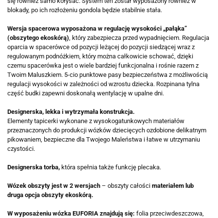
się również samo kołysać. System ten został wyposażony również w
blokady, po ich rozłożeniu gondola będzie stabilnie stała.
Wersja spacerowa wyposażona w regulację wysokości „pałąka”
(obszytego ekoskórą)
, który zabezpiecza przed wypadnięciem. Regulacja
oparcia w spacerówce od pozycji leżącej do pozycji siedzącej wraz z
regulowanym podnóżkiem, który można całkowicie schować, dzięki
czemu spacerówka jest o wiele bardziej funkcjonalna i rośnie razem z
Twoim Maluszkiem. 5-cio punktowe pasy bezpieczeństwa z możliwością
regulacji wysokości w zależności od wzrostu dziecka. Rozpinana tylna
część budki zapewni doskonałą wentylację w upalne dni.
Designerska, lekka i wytrzymała konstrukcja.
Elementy tapicerki wykonane z wysokogatunkowych materiałów
przeznaczonych do produkcji wózków dziecięcych ozdobione delikatnym
pikowaniem, bezpieczne dla Twojego Maleństwa i łatwe w utrzymaniu
czystości.
Designerska torba,
która spełnia także funkcję plecaka.
Wózek obszyty jest w 2 wersjach
– obszyty całości
materiałem lub
druga opcja obszyty ekoskórą.
W wyposażeniu wózka EUFORIA znajdują się:
folia przeciwdeszczowa,