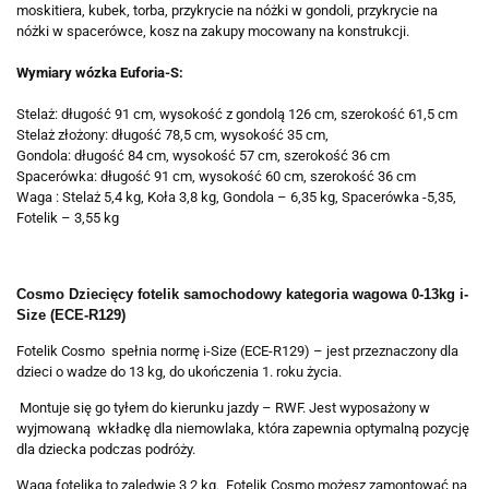
moskitiera, kubek, torba, przykrycie na nóżki w gondoli, przykrycie na
nóżki w spacerówce, kosz na zakupy mocowany na konstrukcji.
Wymiary wózka Euforia-S:
Stelaż: długość 91 cm, wysokość z gondolą 126 cm, szerokość 61,5 cm
Stelaż złożony: długość 78,5 cm, wysokość 35 cm,
Gondola: długość 84 cm, wysokość 57 cm, szerokość 36 cm
Spacerówka: długość 91 cm, wysokość 60 cm, szerokość 36 cm
Waga : Stelaż 5,4 kg, Koła 3,8 kg, Gondola – 6,35 kg, Spacerówka -5,35,
Fotelik – 3,55 kg
Cosmo Dziecięcy fotelik samochodowy kategoria wagowa 0-13kg
i-
Size (ECE-R129)
Fotelik Cosmo spełnia normę i-Size (ECE-R129) – jest przeznaczony dla
dzieci o wadze do 13 kg, do ukończenia 1. roku życia.
Montuje się go tyłem do kierunku jazdy – RWF. Jest wyposażony w
wyjmowaną wkładkę dla niemowlaka, która zapewnia optymalną pozycję
dla dziecka podczas podróży.
Waga fotelika to zaledwie 3,2 kg. Fotelik Cosmo możesz zamontować na