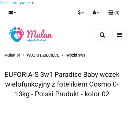
Select Language
▼
(
0
)
PLN
Zaloguj się
Zarejestruj się
EUR
Dodaj zgłoszenie
CZK
Mulan.pl
WÓZKI DZIECIĘCE
Wózki 3w1
EUFORIA-S 3w1 Paradise Baby wózek
wielofunkcyjny z fotelikiem Cosmo 0-
13kg - Polski Produkt - kolor 02