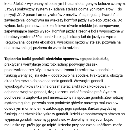
koła. Stelaż z wykonanymi bocznymi frezami dostępny w kolorze czarnym.
Łatwy i praktyczny system składania stelaża do małych rozmiarów – do
pozycji „0”. 2 parami amortyzatorów z możliwością regulacji twardości
zawieszenia, co wpływa na większy komfort jazdy Twojego Dziecka. Do
wyboru koła pompowane koła żelowe równie miękkie jak pompowane,
zapewniające bardzo wysoki komfort jazdy. Przednie koła wyposażone w
obrotowy system 360 stopni z funkcją blokady kół do jazdy na wprost.
Regulowana, obszyta ekoskórą, wysokość rączki w stelażu pozwala na
dostosowanie jej poziomu do wzrostu rodzica.
Tapicerka budki gondoli i siedziska spacerowego posiada dużą
,
praktyczna wentylację oraz rozkładany, podwójny daszek
przeciwsłoneczny. Wyjątkowo przestronna i komfortowa gondola z
funkcją wentylacji na dole – dodatkowo na spodzie. Praktyczna, obszyta
ekoskórą rączka do przenoszenia gondoli. Wewnątrz gondoli
wysokogatunkowa tkanina oraz materac z wkładką kokosową –
odpinane wnętrze gondoli, dzięki czemu całość można prać. System
podnoszenia zagłówka jest umieszczony na spodzie gondoli. Zewnętrzny
system regulacji pozwala nam podnieść główkę naszego maluszka w
dowolnym momencie nie zakłócając jego spokoju. Bardzo przydatną
funkcją jest również kołyska w gondoli. Dzięki zamontowanym płozom po
wypięciu gondoli możemy ją postawić w dowolnym miejscu i bujać
maluszka np. próbując go uśpić. Dziecko przy poruszaniu nóżkami może